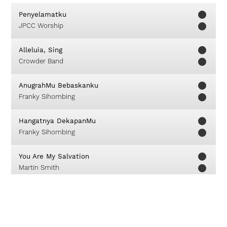
Penyelamatku
JPCC Worship
Alleluia, Sing
Crowder Band
AnugrahMu Bebaskanku
Franky Sihombing
Hangatnya DekapanMu
Franky Sihombing
You Are My Salvation
Martin Smith
Shake Our World
Army Of God