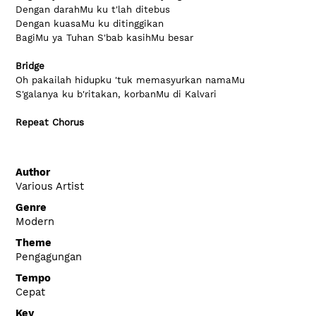
Dengan darahMu ku t'lah ditebus
Dengan kuasaMu ku ditinggikan
BagiMu ya Tuhan S'bab kasihMu besar
Bridge
Oh pakailah hidupku 'tuk memasyurkan namaMu
S'galanya ku b'ritakan, korbanMu di Kalvari
Repeat Chorus
Author
Various Artist
Genre
Modern
Theme
Pengagungan
Tempo
Cepat
Key