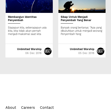
Membangun Identitas
Sikap Untuk Menjadi
Penyembah
Penyembah Yang Benar
Siapapun kita, seberapapun usia
Banyak orang bertanya: “Apa yang
kita, kita tidak akan pernah
dibutuhkan untuk menjadi seorang
menjadi maksimal saat kita
Penyembah Yang
Unlimited Worship
Unlimited Worship
06 Dec 2018
05 Dec 2018
About
Careers
Contact