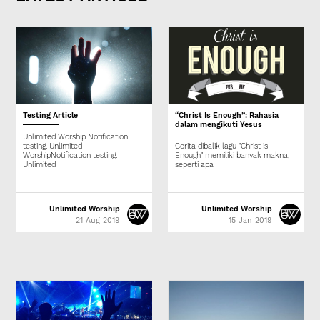
Testing Article
“Christ Is Enough”: Rahasia
dalam mengikuti Yesus
Unlimited Worship Notification
testing. Unlimited
Cerita dibalik lagu "Christ is
WorshipNotification testing.
Enough" memiliki banyak makna,
Unlimited
seperti apa
Unlimited Worship
Unlimited Worship
21 Aug 2019
15 Jan 2019