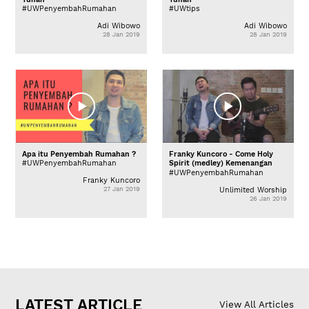
#UWPenyembahRumahan
#UWtips
Adi Wibowo
Adi Wibowo
28 Jan 2019
28 Jan 2019
Apa itu Penyembah Rumahan ?
Franky Kuncoro - Come Holy
#UWPenyembahRumahan
Spirit (medley) Kemenangan
Terjadi Di Sini
#UWPenyembahRumahan
Franky Kuncoro
27 Jan 2019
Unlimited Worship
26 Jan 2019
LATEST ARTICLE
View All Articles