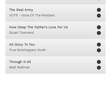
The Real Army
VOTR - Voice Of The Restless
How Deep The Father's Love For Us
Stuart Townend
All Glory To You
True Worshippers Youth
Through It All
Matt Redman
The Power Of One
Israel Houghton & New Breed
Ajaib Tuhan
Rodi Panjaitan