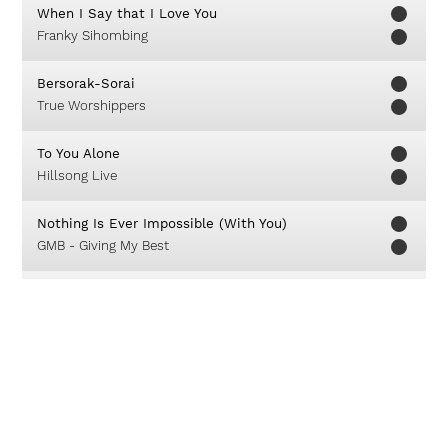
When I Say that I Love You
Franky Sihombing
Bersorak-Sorai
True Worshippers
To You Alone
Hillsong Live
Nothing Is Ever Impossible (With You)
GMB - Giving My Best
Offering
David Carr
Ku Buka Hati
Franky Sihombing
Maha Kuasa Maha Mulia