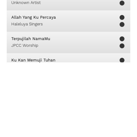
Unknown Artist
Allah Yang Ku Percaya
Haleluya SIngers
Terpujilah NamaMu
JPCC Worship
Ku Kan Memuji Tuhan
Franky Sihombing
River Of Fire (Who Paints The Skies)
Stuart Townend
Hope Of The World
Hillsong Live
About
Careers
Contact