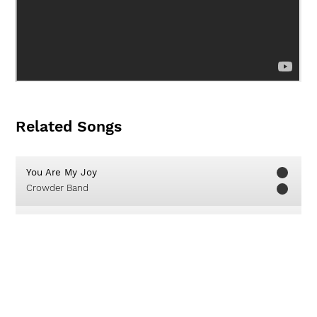
Related Songs
You Are My Joy
Crowder Band
Sinking Deep
Hillsong Young & Free
DenganMu Tuhan
True Worshippers