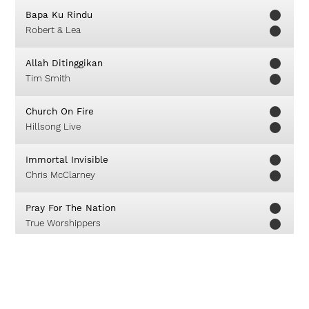
Bapa Ku Rindu
Robert & Lea
Allah Ditinggikan
Tim Smith
Church On Fire
Hillsong Live
Immortal Invisible
Chris McClarney
Pray For The Nation
True Worshippers
Up In Arms
Hillsong United
This Is The Day