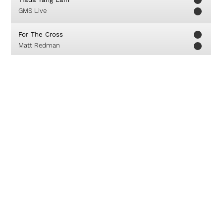
GMS Live
For The Cross
Matt Redman
To Worship You I Live
Various Artist
Kagum Akan Engkau
GMS Live
This Is The Day
Planetshakers
Besar Di Dalamku
True Worshippers